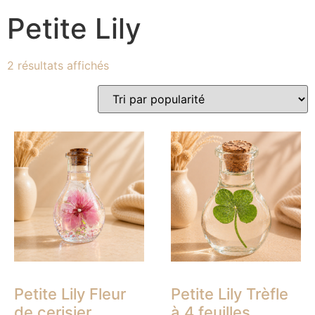
Petite Lily
2 résultats affichés
Petite Lily Fleur
Petite Lily Trèfle
de cerisier
à 4 feuilles