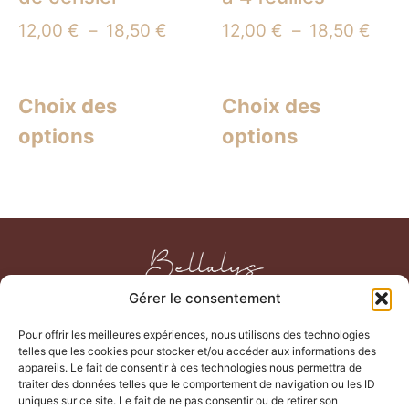
12,00
€
–
18,50
€
12,00
€
–
18,50
€
Choix des
Choix des
options
options
Gérer le consentement
SERVICE CLIENT
INFORMATIONS
Pour offrir les meilleures expériences, nous utilisons des technologies
telles que les cookies pour stocker et/ou accéder aux informations des
Mon Compte
CGV
Mon Programme
appareils. Le fait de consentir à ces technologies nous permettra de
Mentions Légales
Fidélité
Confidentialité
traiter des données telles que le comportement de navigation ou les ID
Livraison
uniques sur ce site. Le fait de ne pas consentir ou de retirer son